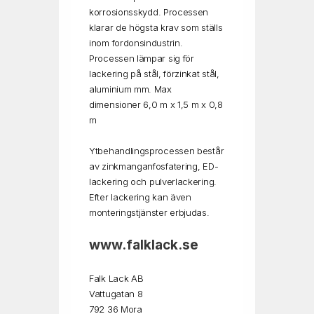
korrosionsskydd. Processen
klarar de högsta krav som ställs
inom fordonsindustrin.
Processen lämpar sig för
lackering på stål, förzinkat stål,
aluminium mm. Max
dimensioner 6,0 m x 1,5 m x 0,8
m
Ytbehandlingsprocessen består
av zinkmanganfosfatering, ED-
lackering och pulverlackering.
Efter lackering kan även
monteringstjänster erbjudas.
www.falklack.se
Falk Lack AB
Vattugatan 8
792 36 Mora