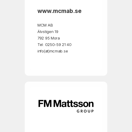
www.mcmab.se
MCM AB
Älvstigen 19
792 95 Mora
Tel: 0250-59 21 40
info(at)mcmab.se