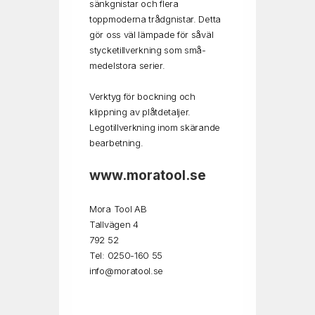
sänkgnistar och flera
toppmoderna trådgnistar. Detta
gör oss väl lämpade för såväl
stycketillverkning som små-
medelstora serier.
Verktyg för bockning och
klippning av plåtdetaljer.
Legotillverkning inom skärande
bearbetning.
www.moratool.se
Mora Tool AB
Tallvägen 4
792 52
Tel: 0250-160 55
info@moratool.se