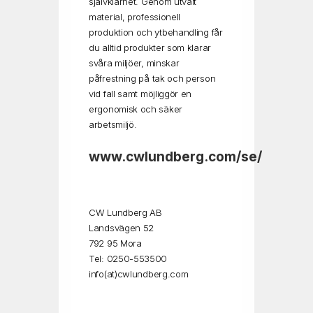
självklarhet. Genom utvalt
material, professionell
produktion och ytbehandling får
du alltid produkter som klarar
svåra miljöer, minskar
påfrestning på tak och person
vid fall samt möjliggör en
ergonomisk och säker
arbetsmiljö.
www.
cwlundberg.com/se/
CW Lundberg AB
Landsvägen 52
792 95 Mora
Tel: 0250-553500
info(at)cwlundberg.com