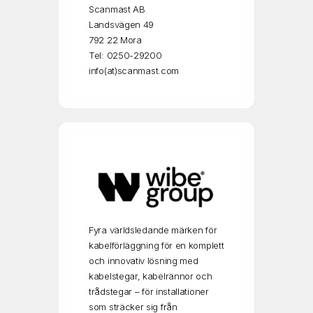
Scanmast AB
Landsvägen 49
792 22 Mora
Tel: 0250-29200
info(at)scanmast.com
Fyra världsledande märken för
kabelförläggning för en komplett
och innovativ lösning med
kabelstegar, kabelrännor och
trådstegar – för installationer
som sträcker sig från