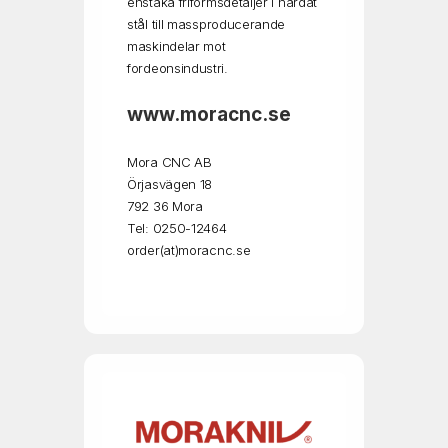
enstaka friformsdetaljer i härdat
stål till massproducerande
maskindelar mot
fordeonsindustri.
www.moracnc.se
Mora CNC AB
Örjasvägen 18
792 36 Mora
Tel: 0250-12464
order(at)moracnc.se